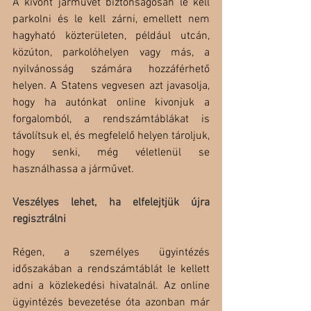
A kivont járművet biztonságosan le kell 
parkolni és le kell zárni, emellett nem 
hagyható közterületen, például utcán, 
közúton, parkolóhelyen vagy más, a 
nyilvánosság számára hozzáférhető 
helyen. A Statens vegvesen azt javasolja, 
hogy ha autónkat online kivonjuk a 
forgalomból, a rendszámtáblákat is 
távolítsuk el, és megfelelő helyen tároljuk, 
hogy senki, még véletlenül se 
használhassa a járművet.
Veszélyes lehet, ha elfelejtjük újra 
regisztrálni
Régen, a személyes ügyintézés 
időszakában a rendszámtáblát le kellett 
adni a közlekedési hivatalnál. Az online 
ügyintézés bevezetése óta azonban már 