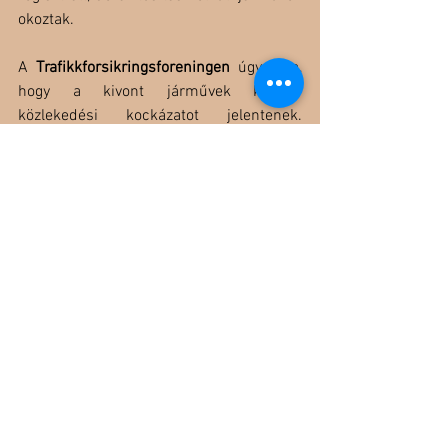
okoztak.
A 
Trafikkforsikringsforeningen
 úgy látja, 
hogy a kivont járművek komoly 
közlekedési kockázatot jelentenek. 
Ezeket az autókat ritkábban ellenőrzik a 
hatóságok, és a forgalomból kivonás 
időszaka alatt EU-kontrollra (műszaki 
vizsgára) sem kötelező elvinni őket.
(
Fontos megjegyezni, hogy bár a 
kivonással elhalasztható a műszaki 
vizsga, a lejárt műszakival rendelkező 
autó nem helyezhető újra forgalomba, 
tehát mindenképpen le kell vizsgáztatni, 
mielőtt ismét használatba vennénk.
)
A legtöbb biztosítótársaság kínál külön 
biztosítást forgalomból kivont 