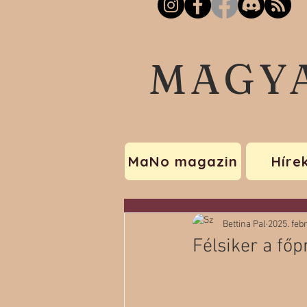
MAGY
MaNo magazin
Híre
Bettina Pal
2025. febr
Félsiker a fő