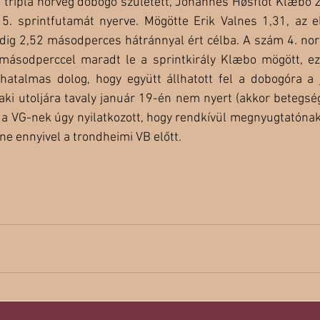
 tripla norvég dobogó született, Johannes Høsflot Klæbo 2
 15. sprintfutamát nyerve. Mögötte Erik Valnes 1,31, az e
dig 2,52 másodperces hátránnyal ért célba. A szám 4. norv
ásodperccel maradt le a sprintkirály Klæbo mögött, ezz
 hatalmas dolog, hogy együtt állhatott fel a dobogóra a j
 aki utoljára tavaly január 19-én nem nyert (akkor betegség
, a VG-nek úgy nyilatkozott, hogy rendkívül megnyugtatónak
ne ennyivel a trondheimi VB előtt.