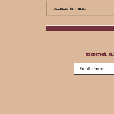
Hozzászólás írása...
A száz legrosszabb étel listája
SZERETNÉL EL