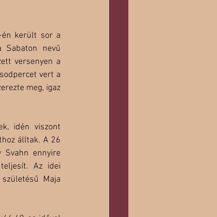
én került sor a 
a Sabaton nevű 
ett versenyen a 
odpercet vert a 
erezte meg, igaz 
, idén viszont 
oz álltak. A 26 
 Svahn ennyire 
ljesít. Az idei 
 születésű Maja 