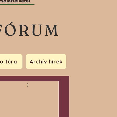
solatfelvétel
FÓRUM
o túra
Archív hírek