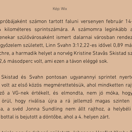
Kép: Wix
őpróbájaként számon tartott faluni versenyen február 14-
,4 kilométeres sprintszámára. A számomra leginkább 
nekar szülővárosaként ismert dalarnai városban rendez
győzelem született, Linn Svahn 3:12,22-es idővel 0,89 más
chre, a harmadik helyet a norvég Kristine Stavås Skistad sz
,6 másodperc volt, ami ezen a távon eléggé sok. 
 Skistad és Svahn pontosan ugyanannyi sprintet nyertek
volt az első közös megmérettetésük, ahol mindketten rajth
ző a VG-nek értékelt, és elmondta, nem jó móka, hogy
rül, hogy riválisa újra a rá jellemző magas szinten te
ja, a svéd Jonna Sundling nem állt rajthoz, a helybéli
bottal is bejutott a döntőbe, ahol a 4. helyen zárt. 