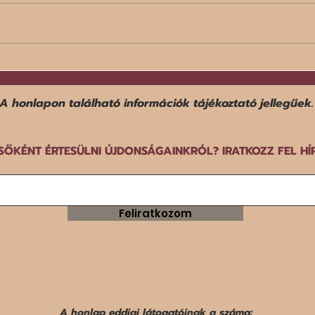
Egy f
Befejezte középdöntős
szereplését a norvég férfi
győz
kézilabda-válogatott a dán-
A honlapon található információk tájékoztató jellegűek.
norvég-svéd közös rendezésű
EB-n.
SŐKÉNT ÉRTESÜLNI ÚJDONSÁGAINKRÓL? IRATKOZZ FEL HÍ
Feliratkozom
A honlap eddigi látogatóinak a száma: