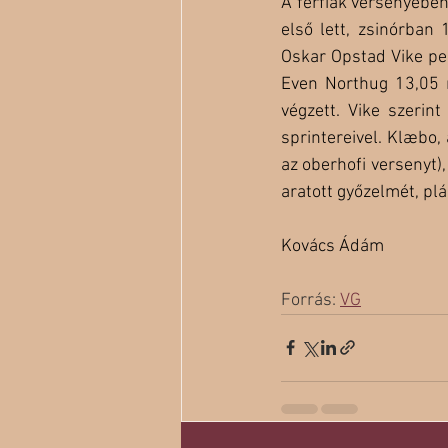
A férfiak versenyében
első lett, zsinórban
Oskar Opstad Vike pe
Even Northug 13,05 m
végzett. Vike szerint
sprintereivel. Klæbo,
az oberhofi versenyt)
aratott győzelmét, plá
Kovács Ádám
Forrás: 
VG