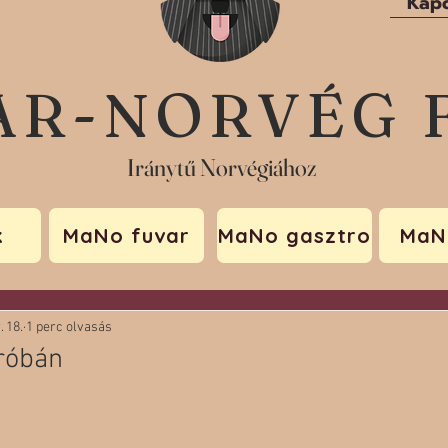
Kapc
AR-NORVÉG 
Iránytű Norvégiához
k
MaNo fuvar
MaNo gasztro
MaN
. 18.
1 perc olvasás
próbán