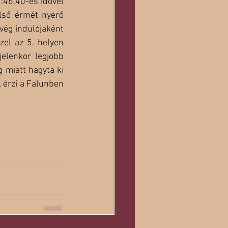
:46,40-es idővel 
lső érmét nyerő 
ég indulójaként 
el az 5. helyen 
elenkor legjobb 
 miatt hagyta ki 
 érzi a Falunben 