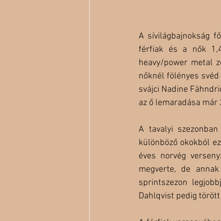
A sívilágbajnokság f
férfiak és a nők 1
heavy/power metal ze
nőknél fölényes svéd 
svájci Nadine Fähndri
az ő lemaradása már 2
A tavalyi szezonban
különböző okokból ez 
éves norvég verseny
megverte, de annak ö
sprintszezon legjobb
Dahlqvist pedig törött 