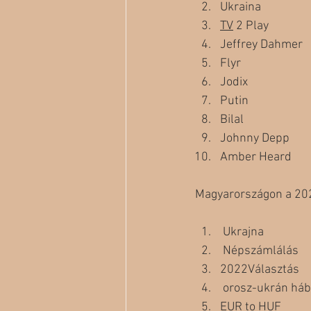
Ukraina
TV
 2 Play
Jeffrey Dahmer
Flyr
Jodix
Putin
Bilal
Johnny Depp
Amber Heard
Magyarországon a 2022
 Ukrajna
 Népszámlálás 
2022Választás
 orosz-ukrán há
EUR to HUF