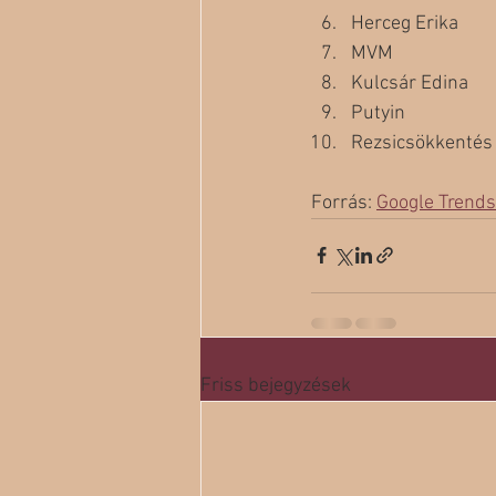
Herceg Erika
MVM
Kulcsár Edina
Putyin
Rezsicsökkentés
Forrás: 
Google Trends
Friss bejegyzések