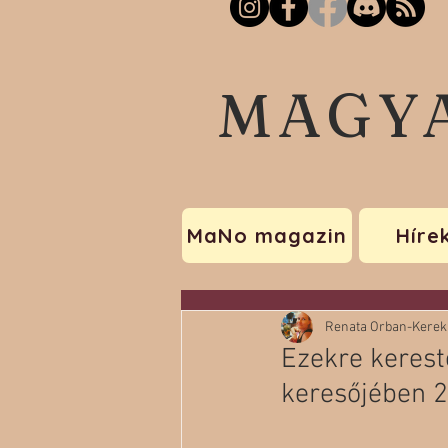
MAGY
MaNo magazin
Híre
Renata Orban-Kerek
Ezekre kerest
keresőjében 