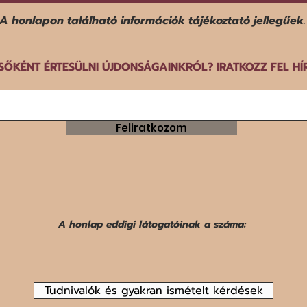
kézilabda-válogatott a dán-
A honlapon található információk tájékoztató jellegűek.
norvég-svéd közös rendezésű
EB-n.
SŐKÉNT ÉRTESÜLNI ÚJDONSÁGAINKRÓL? IRATKOZZ FEL HÍ
Feliratkozom
A honlap eddigi látogatóinak a száma:
Tudnivalók és gyakran ismételt kérdések