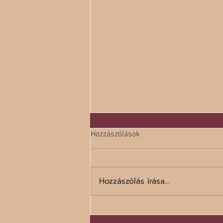
Hozzászólások
Hozzászólás írása...
A száz legrosszabb étel listája