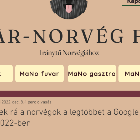
Kapc
AR-NORVÉG 
Iránytű Norvégiához
k
MaNo fuvar
MaNo gasztro
MaN
i
2022. dec. 8.
1 perc olvasás
ek rá a norvégok a legtöbbet a Google
2022-ben