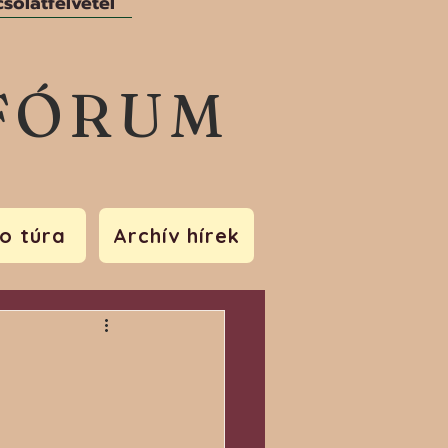
solatfelvétel
FÓRUM
o túra
Archív hírek