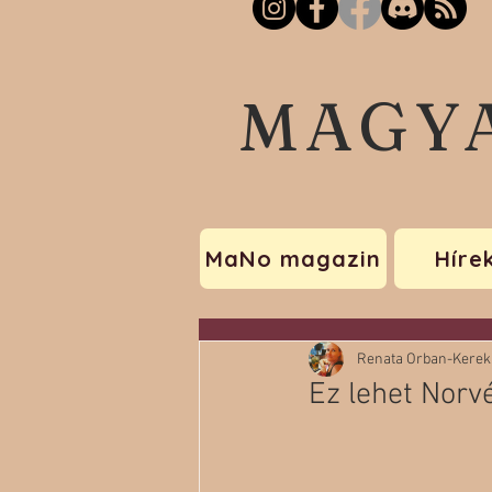
MAGY
MaNo magazin
Híre
Renata Orban-Kerek
Ez lehet Norv