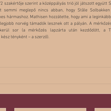
 szakértője szerint a középpályás trió jól játszott együtt 
ért semmi meglepő nincs abban, hogy Ståle Solbakken 
s hármashoz. Mathisen hozzátette, hogy ami a leginkább 
a legjobb norvég támadók lesznek ott a pályán. A mérkőzés
 kerül sor (a mérkőzés lapzárta után kezdődött, a T
 kész tényként – a szerző).