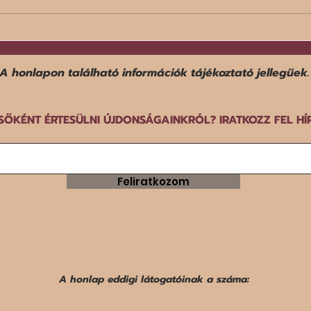
Egy f
Befejezte középdöntős
szereplését a norvég férfi
győz
kézilabda-válogatott a dán-
A honlapon található információk tájékoztató jellegűek.
norvég-svéd közös rendezésű
EB-n.
SŐKÉNT ÉRTESÜLNI ÚJDONSÁGAINKRÓL? IRATKOZZ FEL HÍ
Feliratkozom
A honlap eddigi látogatóinak a száma: