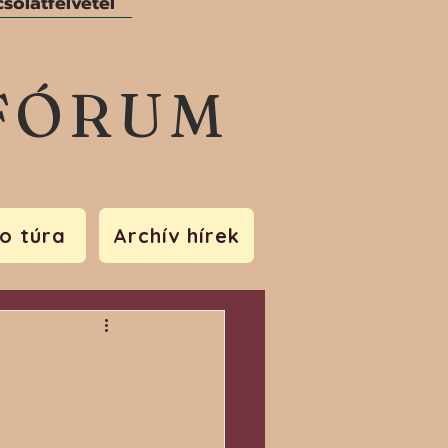
solatfelvétel
FÓRUM
o túra
Archív hírek