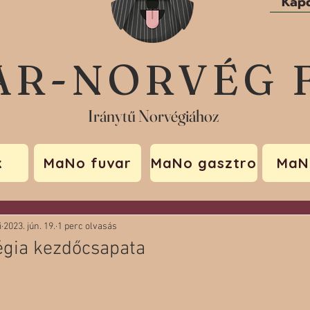
Kapc
AR-NORVÉG 
Iránytű Norvégiához
k
MaNo fuvar
MaNo gasztro
MaN
i
2023. jún. 19.
1 perc olvasás
égia kezdőcsapata