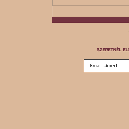
A száz legrosszabb étel listája
SZERETNÉL EL