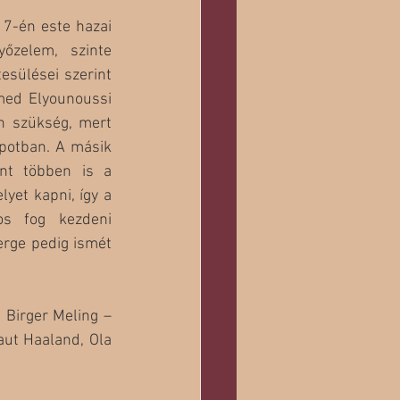
17-én este hazai 
zelem, szinte 
esülései szerint 
med Elyounoussi 
n szükség, mert 
potban. A másik 
nt többen is a 
yet kapni, így a 
s fog kezdeni 
erge pedig ismét 
 Birger Meling – 
ut Haaland, Ola 