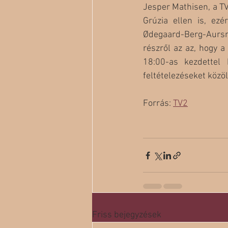
Jesper Mathisen, a TV2
Grúzia ellen is, ez
Ødegaard-Berg-Aursne
részről az az, hogy 
18:00-as kezdettel
feltételezéseket közöl
Forrás: 
TV2
Friss bejegyzések