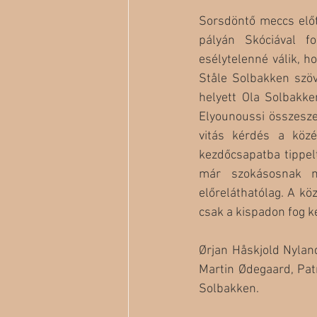
Sorsdöntő meccs előtt
pályán Skóciával f
esélytelenné válik, h
Ståle Solbakken szöv
helyett Ola Solbakke
Elyounoussi összesze
vitás kérdés a közé
kezdőcsapatba tippelt
már szokásosnak mo
előreláthatólag. A kö
csak a kispadon fog ke
Ørjan Håskjold Nyland
Martin Ødegaard, Patr
Solbakken.