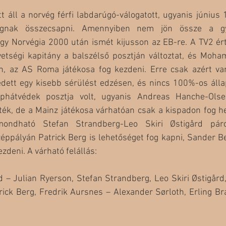
 áll a norvég férfi labdarúgó-válogatott, ugyanis június 
ognak összecsapni. Amennyiben nem jön össze a győ
ogy Norvégia 2000 után ismét kijusson az EB-re. A TV2 ért
etségi kapitány a balszélső posztján változtat, és Moha
n, az AS Roma játékosa fog kezdeni. Erre csak azért va
dett egy kisebb sérülést edzésen, és nincs 100%-os álla
phátvédek posztja volt, ugyanis Andreas Hanche-Olse
ék, de a Mainz játékosa várhatóan csak a kispadon fog hel
ndható Stefan Strandberg-Leo Skiri Østigård páro
zéppályán Patrick Berg is lehetőséget fog kapni, Sander B
zdeni. A várható felállás:
 – Julian Ryerson, Stefan Strandberg, Leo Skiri Østigård,
ick Berg, Fredrik Aursnes – Alexander Sørloth, Erling Bra