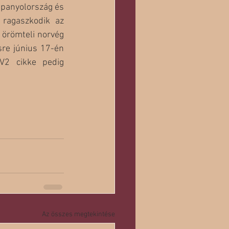
Spanyolország és 
ragaszkodik az 
örömteli norvég 
re június 17-én 
V2 cikke pedig 
Az összes megtekintése