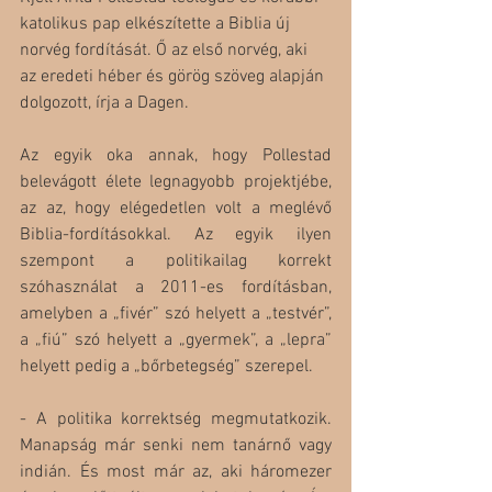
katolikus pap elkészítette a Biblia új 
norvég fordítását. Ő az első norvég, aki 
az eredeti héber és görög szöveg alapján 
dolgozott, írja a Dagen.
Az egyik oka annak, hogy Pollestad 
belevágott élete legnagyobb projektjébe, 
az az, hogy elégedetlen volt a meglévő 
Biblia-fordításokkal. Az egyik ilyen 
szempont a politikailag korrekt 
szóhasználat a 2011-es fordításban, 
amelyben a „fivér” szó helyett a „testvér”, 
a „fiú” szó helyett a „gyermek”, a „lepra” 
helyett pedig a „bőrbetegség” szerepel.
- A politika korrektség megmutatkozik. 
Manapság már senki nem tanárnő vagy 
indián. És most már az, aki háromezer 