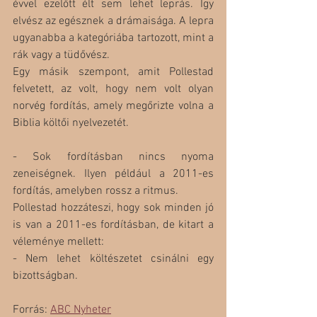
évvel ezelőtt élt sem lehet leprás. Így 
elvész az egésznek a drámaisága. A lepra 
ugyanabba a kategóriába tartozott, mint a 
rák vagy a tüdővész.
Egy másik szempont, amit Pollestad 
felvetett, az volt, hogy nem volt olyan 
norvég fordítás, amely megőrizte volna a 
Biblia költői nyelvezetét.
- Sok fordításban nincs nyoma 
zeneiségnek. Ilyen például a 2011-es 
fordítás, amelyben rossz a ritmus.
Pollestad hozzáteszi, hogy sok minden jó 
is van a 2011-es fordításban, de kitart a 
véleménye mellett:
- Nem lehet költészetet csinálni egy 
bizottságban.
Forrás: 
ABC Nyheter