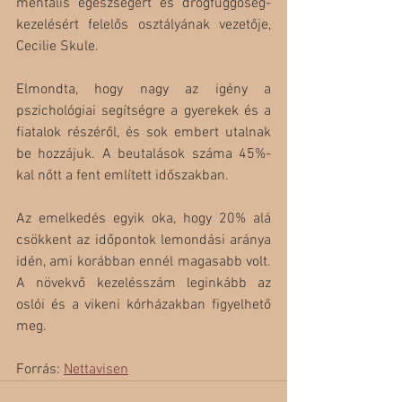
mentális egészségért és drogfüggőség-
kezelésért felelős osztályának vezetője, 
Cecilie Skule.
Elmondta, hogy nagy az igény a 
pszichológiai segítségre a gyerekek és a 
fiatalok részéről, és sok embert utalnak 
be hozzájuk. A beutalások száma 45%-
kal nőtt a fent említett időszakban.
Az emelkedés egyik oka, hogy 20% alá 
csökkent az időpontok lemondási aránya 
idén, ami korábban ennél magasabb volt. 
A növekvő kezelésszám leginkább az 
oslói és a vikeni kórházakban figyelhető 
meg.
Forrás: 
Nettavisen