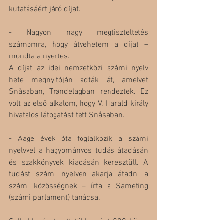
kutatásáért járó díjat.
- Nagyon nagy megtiszteltetés 
számomra, hogy átvehetem a díjat – 
mondta a nyertes.
A díjat az idei nemzetközi számi nyelv 
hete megnyitóján adták át, amelyet 
Snåsaban, Trøndelagban rendeztek. Ez 
volt az első alkalom, hogy V. Harald király 
hivatalos látogatást tett Snåsaban.
- Aage évek óta foglalkozik a számi 
nyelvvel a hagyományos tudás átadásán 
és szakkönyvek kiadásán keresztüll. A 
tudást számi nyelven akarja átadni a 
számi közösségnek – írta a Sameting 
(számi parlament) tanácsa.