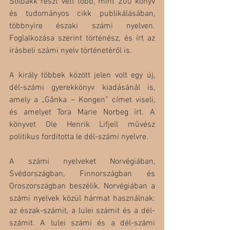
Solbakk részt vett több, mint 200 könyv 
és tudományos cikk publikálásában, 
többnyire északi számi nyelven. 
Foglalkozása szerint történész, és írt az 
írásbeli számi nyelv történetéről is.
A király többek között jelen volt egy új, 
dél-számi gyerekkönyv kiadásánál is, 
amely a „Gånka – Kongen” címet viseli, 
és amelyet Tora Marie Norbeg írt. A 
könyvet Ole Henrik Lifjell művész 
politikus fordította le dél-számi nyelvre.
A számi nyelveket Norvégiában, 
Svédországban, Finnországban és 
Oroszországban beszélik. Norvégiában a 
számi nyelvek közül hármat használnak: 
az észak-számit, a lulei számit és a dél-
számit. A lulei számi és a dél-számi 