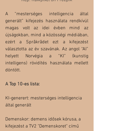
Kép: Rawpixel on Freepik
A “mesterséges intelligencia által 
generált” kifejezés használata rendkívül 
magas volt az idei évben mind az 
újságokban, mind a közösségi médiában, 
ezért a Språkrådet ezt a kifejezést 
választotta az év szavának. Az angol “AI” 
helyett Norvégia a “KI” (kunstig 
intelligens) rövidítés használata mellett 
döntött.
A Top 10-es lista:
KI-generert: mesterséges intelligencia 
által generált
Demenskor: demens idősek kórusa, a 
kifejezést a TV2 "Demenskoret" című 