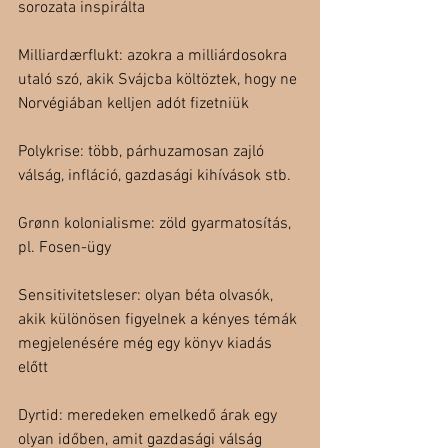
sorozata inspirálta
Milliardærflukt: azokra a milliárdosokra 
utaló szó, akik Svájcba költöztek, hogy ne 
Norvégiában kelljen adót fizetniük
Polykrise: több, párhuzamosan zajló 
válság, infláció, gazdasági kihívások stb.
Grønn kolonialisme: zöld gyarmatosítás, 
pl. Fosen-ügy
Sensitivitetsleser: olyan béta olvasók, 
akik különösen figyelnek a kényes témák 
megjelenésére még egy könyv kiadás 
előtt
Dyrtid: meredeken emelkedő árak egy 
olyan időben, amit gazdasági válság 