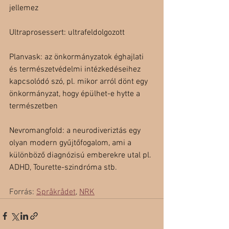
jellemez
Ultraprosessert: ultrafeldolgozott
Planvask: az önkormányzatok éghajlati 
és természetvédelmi intézkedéseihez 
kapcsolódó szó, pl. mikor arról dönt egy 
önkormányzat, hogy épülhet-e hytte a 
természetben
Nevromangfold: a neurodiveriztás egy 
olyan modern gyűjtőfogalom, ami a 
különböző diagnózisú emberekre utal pl. 
ADHD, Tourette-szindróma stb.
Forrás: 
Språkrådet
, 
NRK