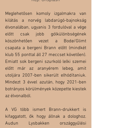
Kép: Unsplash
Meglehetősen komoly izgalmakra van 
kilátás a norvég labdarúgó-bajnokság 
élvonalában, ugyanis 3 fordulóval a vége 
előtt csak jobb gólkülönbségének 
köszönhetően vezet a Bodø/Glimt 
csapata a bergeni Brann előtt (mindkét 
klub 55 ponttal áll 27 meccset követően). 
Emiatt sok bergeni szurkoló lelki szemei 
előtt már az aranyérem lebeg, amit 
utoljára 2007-ben sikerült elhódítaniuk. 
Mindezt 3 évvel azután, hogy 2021-ben 
botrányos körülmények közepette kiestek 
az élvonalból. 
A VG több ismert Brann-drukkert is 
kifaggatott, ők hogy állnak a dologhoz. 
Audun Lysbakken országgyűlési 