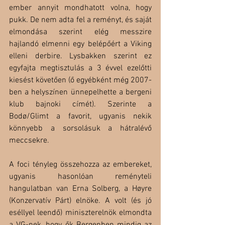
ember annyit mondhatott volna, hogy 
pukk. De nem adta fel a reményt, és saját 
elmondása szerint elég messzire 
hajlandó elmenni egy belépőért a Viking 
elleni derbire. Lysbakken szerint ez 
egyfajta megtisztulás a 3 évvel ezelőtti 
kiesést követően (ő egyébként még 2007-
ben a helyszínen ünnepelhette a bergeni 
klub bajnoki címét). Szerinte a 
Bodø/Glimt a favorit, ugyanis nekik 
könnyebb a sorsolásuk a hátralévő 
meccsekre. 
A foci tényleg összehozza az embereket, 
ugyanis hasonlóan reményteli 
hangulatban van Erna Solberg, a Høyre 
(Konzervatív Párt) elnöke. A volt (és jó 
eséllyel leendő) miniszterelnök elmondta 