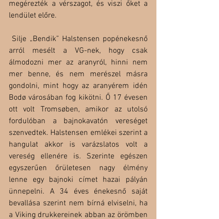
megérezték a vérszagot, és viszi őket a 
lendület előre.
 Silje „Bendik” Halstensen popénekesnő 
arról mesélt a VG-nek, hogy csak 
álmodozni mer az aranyról, hinni nem 
mer benne, és nem merészel másra 
gondolni, mint hogy az aranyérem idén 
Bodø városában fog kikötni. Ő 17 évesen 
ott volt Tromsøben, amikor az utolsó 
fordulóban a bajnokavatón vereséget 
szenvedtek. Halstensen emlékei szerint a 
hangulat akkor is varázslatos volt a 
vereség ellenére is. Szerinte egészen 
egyszerűen őrületesen nagy élmény 
lenne egy bajnoki címet hazai pályán 
ünnepelni. A 34 éves énekesnő saját 
bevallása szerint nem bírná elviselni, ha 
a Viking drukkereinek abban az örömben 