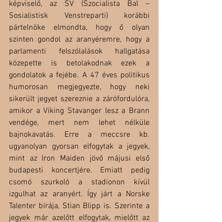
képviselő, az SV (Szocialista Bal – 
Sosialistisk Venstreparti) korábbi 
pártelnöke elmondta, hogy ő olyan 
szinten gondol az aranyéremre, hogy a 
parlamenti felszólalások hallgatása 
közepette is betolakodnak ezek a 
gondolatok a fejébe. A 47 éves politikus 
humorosan megjegyezte, hogy neki 
sikerült jegyet szereznie a zárófordulóra, 
amikor a Viking Stavanger lesz a Brann 
vendége, mert nem lehet nélküle 
bajnokavatás. Erre a meccsre kb. 
ugyanolyan gyorsan elfogytak a jegyek, 
mint az Iron Maiden jövő májusi első 
budapesti koncertjére. Emiatt pedig 
csomó szurkoló a stadionon kívül 
izgulhat az aranyért. Így járt a Norske 
Talenter bírája, Stian Blipp is. Szerinte a 
jegyek már azelőtt elfogytak, mielőtt az 