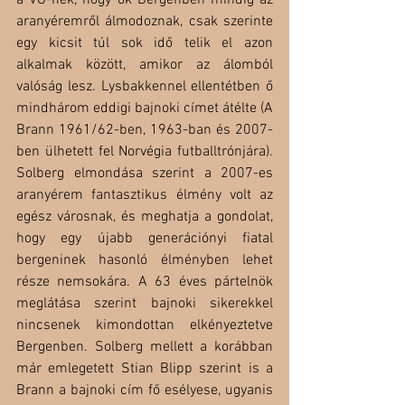
a VG-nek, hogy ők Bergenben mindig az 
aranyéremről álmodoznak, csak szerinte 
egy kicsit túl sok idő telik el azon 
alkalmak között, amikor az álomból 
valóság lesz. Lysbakkennel ellentétben ő 
mindhárom eddigi bajnoki címet átélte (A 
Brann 1961/62-ben, 1963-ban és 2007-
ben ülhetett fel Norvégia futballtrónjára). 
Solberg elmondása szerint a 2007-es 
aranyérem fantasztikus élmény volt az 
egész városnak, és meghatja a gondolat, 
hogy egy újabb generációnyi fiatal 
bergeninek hasonló élményben lehet 
része nemsokára. A 63 éves pártelnök 
meglátása szerint bajnoki sikerekkel 
nincsenek kimondottan elkényeztetve 
Bergenben. Solberg mellett a korábban 
már emlegetett Stian Blipp szerint is a 
Brann a bajnoki cím fő esélyese, ugyanis 