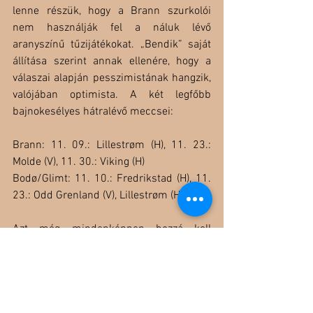
lenne részük, hogy a Brann szurkolói 
nem használják fel a náluk lévő 
aranyszínű tűzijátékokat. „Bendik” saját 
állítása szerint annak ellenére, hogy a 
válaszai alapján pesszimistának hangzik, 
valójában optimista. A két legfőbb 
bajnokesélyes hátralévő meccsei:
Brann: 11. 09.: Lillestrøm (H), 11. 23.: 
Molde (V), 11. 30.: Viking (H)
Bodø/Glimt: 11. 10.: Fredrikstad (H), 11. 
23.: Odd Grenland (V), Lillestrøm (H)
Azt még mindenképpen hozzá kell 
tennem, hogy matematikai esélye még a 
Viking és a Molde csapatának is van, 
ugyanis ők 50, illetve 48 ponttal a 3. és a 
4. helyet foglalják el pillanatnyilag.