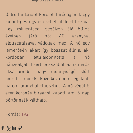
Kép forrása: Freepik
Østre Innlandet kerületi bíróságának egy 
különleges ügyben kellett ítéletet hoznia.  
Egy rokkantsági segélyen élő 50-es 
éveiben járó nőt 40 aranyhal 
elpusztításával vádoltak meg. A nő egy 
ismerősén akart így bosszút állnia, aki 
korábban eltulajdonította a nő 
hátizsákját. Ezért bosszúból az ismerős 
akváriumába nagy mennyiségű klórt 
öntött, aminek következtében legalább 
három aranyhal elpusztult. A nő végül 5 
ezer koronás bírságot kapott, ami 6 nap 
börtönnel kiváltható.
Forrás: 
TV2