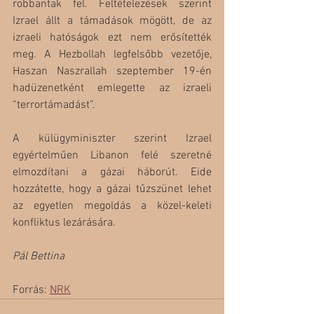
robbantak fel. Feltételezések szerint 
Izrael állt a támadások mögött, de az 
izraeli hatóságok ezt nem erősítették 
meg. A Hezbollah legfelsőbb vezetője, 
Haszan Naszrallah szeptember 19-én 
hadüzenetként emlegette az izraeli 
“terrortámadást”.
A külügyminiszter szerint Izrael 
egyértelműen Libanon felé szeretné 
elmozdítani a gázai háborút. Eide 
hozzátette, hogy a gázai tűzszünet lehet 
az egyetlen megoldás a közel-keleti 
konfliktus lezárására. 
Pál Bettina
Forrás: 
NRK