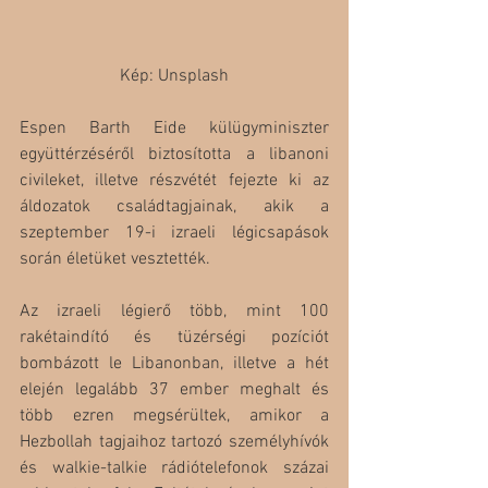
Kép: Unsplash
Espen Barth Eide külügyminiszter 
együttérzéséről biztosította a libanoni 
civileket, illetve részvétét fejezte ki az 
áldozatok családtagjainak, akik a 
szeptember 19-i izraeli légicsapások 
során életüket vesztették. 
Az izraeli légierő több, mint 100 
rakétaindító és tüzérségi pozíciót 
bombázott le Libanonban, illetve a hét 
elején legalább 37 ember meghalt és 
több ezren megsérültek, amikor a 
Hezbollah tagjaihoz tartozó személyhívók 
és walkie-talkie rádiótelefonok százai 