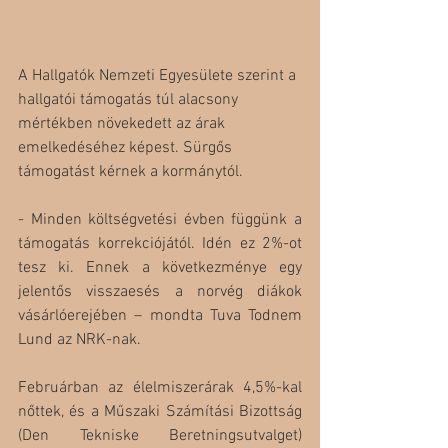
A Hallgatók Nemzeti Egyesülete szerint a 
hallgatói támogatás túl alacsony 
mértékben növekedett az árak 
emelkedéséhez képest. Sürgős 
támogatást kérnek a kormánytól.
- Minden költségvetési évben függünk a 
támogatás korrekciójától. Idén ez 2%-ot 
tesz ki. Ennek a következménye egy 
jelentős visszaesés a norvég diákok 
vásárlóerejében – mondta Tuva Todnem 
Lund az NRK-nak.
Februárban az élelmiszerárak 4,5%-kal 
nőttek, és a Műszaki Számítási Bizottság 
(Den Tekniske Beretningsutvalget) 