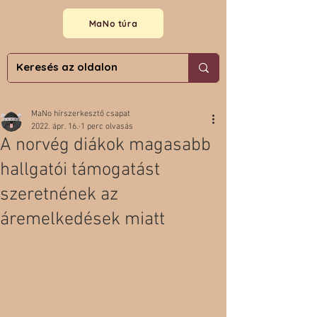
MaNo túra
MaNo hírszerkesztő csapat
2022. ápr. 16.
1 perc olvasás
A norvég diákok magasabb
hallgatói támogatást
szeretnének az
áremelkedések miatt