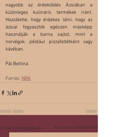
nagyobb az érdeklődés Ázsiában a 
különleges kulináris termékek iránt. 
Hozzátette, hogy érdekes látni, hogy az 
ázsiai fogyasztók egészen másképp 
használják a barna sajtot, mint a 
norvégok: például pizzafeltétként vagy 
kávéban.
Pál Bettina
Forrás: 
NRK
Az összes megtekintése
Friss bejegyzések