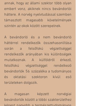
annak, hogy az állami szektor több olyan 
embert vonz, akiknek nincs bevándorlói 
háttere. A norvég nyelvtudással szemben 
támasztott magasabb követelmények 
szintén az okok között szerepelnek.
A bevándorló és a nem bevándorló 
háttérrel rendelkezők összehasonlítása 
során a felsőfokú végzettséggel 
rendelkezők arányában kis különbségek 
mutatkoznak. A külföldről érkező, 
felsőfokú végzettséggel rendelkező 
bevándorlók 56 százaléka a tudományos 
és oktatási szektoron kívül eső 
területeken dolgozik.
A magasan képzett norvégiai 
bevándorlók között a többi szakterülethez 
képest nagyobb a természettudományos 