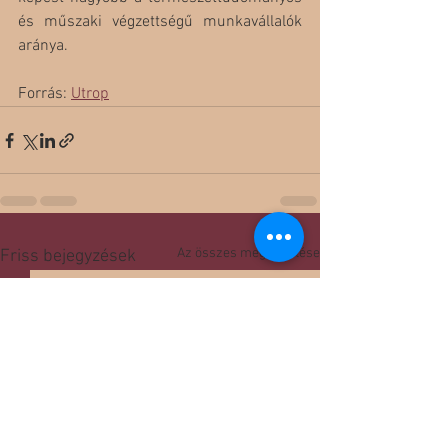
és műszaki végzettségű munkavállalók 
aránya.
Forrás: 
Utrop
Az összes megtekintése
Friss bejegyzések