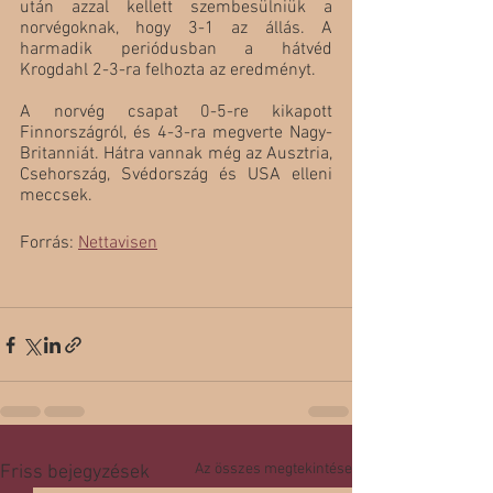
után azzal kellett szembesülniük a 
norvégoknak, hogy 3-1 az állás. A 
harmadik periódusban a hátvéd 
Krogdahl 2-3-ra felhozta az eredményt.
A norvég csapat 0-5-re kikapott 
Finnországról, és 4-3-ra megverte Nagy-
Britanniát. Hátra vannak még az Ausztria, 
Csehország, Svédország és USA elleni 
meccsek.
Forrás: 
Nettavisen
Az összes megtekintése
Friss bejegyzések