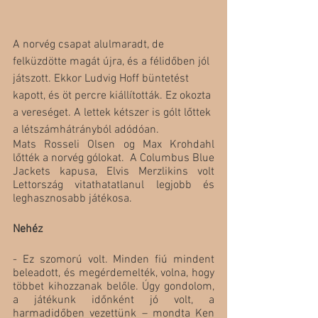
A norvég csapat alulmaradt, de 
felküzdötte magát újra, és a félidőben jól 
játszott. Ekkor Ludvig Hoff büntetést 
kapott, és öt percre kiállították. Ez okozta 
a vereséget. A lettek kétszer is gólt lőttek 
a létszámhátrányból adódóan.
Mats Rosseli Olsen og Max Krohdahl 
lőtték a norvég gólokat.  A Columbus Blue 
Jackets kapusa, Elvis Merzlikins volt 
Lettország vitathatatlanul legjobb és 
leghasznosabb játékosa.
Nehéz
- Ez szomorú volt. Minden fiú mindent 
beleadott, és megérdemelték, volna, hogy 
többet kihozzanak belőle. Úgy gondolom, 
a játékunk időnként jó volt, a 
harmadidőben vezettünk – mondta Ken 