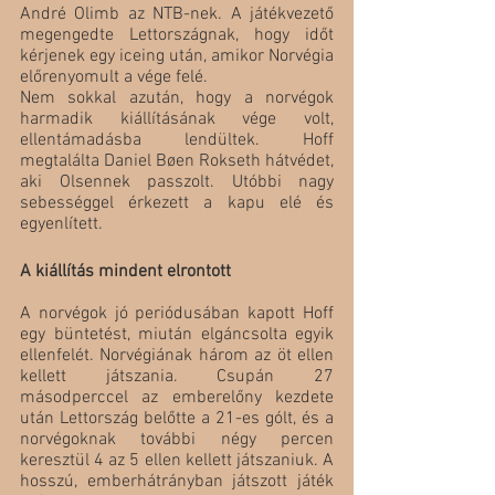
André Olimb az NTB-nek. A játékvezető 
megengedte Lettországnak, hogy időt 
kérjenek egy iceing után, amikor Norvégia 
előrenyomult a vége felé.
Nem sokkal azután, hogy a norvégok 
harmadik kiállításának vége volt, 
ellentámadásba lendültek. Hoff 
megtalálta Daniel Bøen Rokseth hátvédet, 
aki Olsennek passzolt. Utóbbi nagy 
sebességgel érkezett a kapu elé és 
egyenlített.
A kiállítás mindent elrontott
A norvégok jó periódusában kapott Hoff 
egy büntetést, miután elgáncsolta egyik 
ellenfelét. Norvégiának három az öt ellen 
kellett játszania. Csupán 27 
másodperccel az emberelőny kezdete 
után Lettország belőtte a 21-es gólt, és a 
norvégoknak további négy percen 
keresztül 4 az 5 ellen kellett játszaniuk. A 
hosszú, emberhátrányban játszott játék 