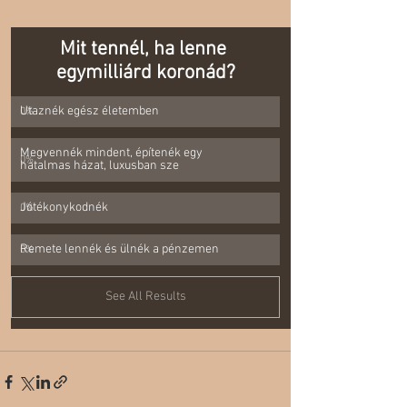
Mit tennél, ha lenne 
egymilliárd koronád?
Utaznék egész életemben
0
%
Megvennék mindent, építenék egy 
0
%
hatalmas házat, luxusban sze
Jótékonykodnék
0
%
Remete lennék és ülnék a pénzemen
0
%
See All Results