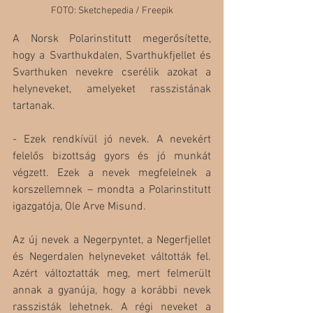
FOTO: Sketchepedia / Freepik
A Norsk Polarinstitutt megerősítette, 
hogy a Svarthukdalen, Svarthukfjellet és 
Svarthuken nevekre cserélik azokat a 
helyneveket, amelyeket rasszistának 
tartanak.
- Ezek rendkívül jó nevek. A nevekért 
felelős bizottság gyors és jó munkát 
végzett. Ezek a nevek megfelelnek a 
korszellemnek – mondta a Polarinstitutt 
igazgatója, Ole Arve Misund.
Az új nevek a Negerpyntet, a Negerfjellet 
és Negerdalen helyneveket váltották fel. 
Azért változtatták meg, mert felmerült 
annak a gyanúja, hogy a korábbi nevek 
rasszisták lehetnek. A régi neveket a 