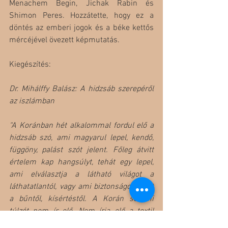
Menachem Begin, Jichak Rabin és 
Shimon Peres. Hozzátette, hogy ez a 
döntés az emberi jogok és a béke kettős 
mércéjével övezett képmutatás.
Kiegészítés:
Dr. Mihálffy Balász: A hidzsáb szerepéről 
az iszlámban
“A Koránban hét alkalommal fordul elő a 
hidzsáb szó, ami magyarul lepel, kendő, 
függöny, palást szót jelent. Főleg átvitt 
értelem kap hangsúlyt, tehát egy lepel, 
ami elválasztja a látható világot a 
láthatatlantól, vagy ami biztonságot nyújt 
a bűntől, kísértéstől. A Korán semmi 
túlzót nem ír elő. Nem írja elő a textil 
méretét vagy színét. 