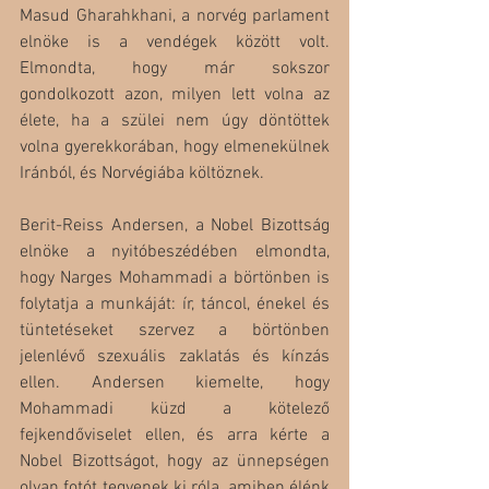
Masud Gharahkhani, a norvég parlament 
elnöke is a vendégek között volt. 
Elmondta, hogy már sokszor 
gondolkozott azon, milyen lett volna az 
élete, ha a szülei nem úgy döntöttek 
volna gyerekkorában, hogy elmenekülnek 
Iránból, és Norvégiába költöznek.
Berit-Reiss Andersen, a Nobel Bizottság 
elnöke a nyitóbeszédében elmondta, 
hogy Narges Mohammadi a börtönben is 
folytatja a munkáját: ír, táncol, énekel és 
tüntetéseket szervez a börtönben 
jelenlévő szexuális zaklatás és kínzás 
ellen. Andersen kiemelte, hogy 
Mohammadi küzd a kötelező 
fejkendőviselet ellen, és arra kérte a 
Nobel Bizottságot, hogy az ünnepségen 
olyan fotót tegyenek ki róla, amiben élénk 