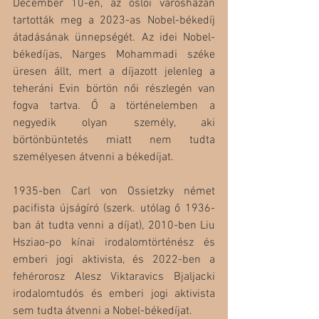
December 10-én, az oslói városházán 
tartották meg a 2023-as Nobel-békedíj 
átadásának ünnepségét. Az idei Nobel-
békedíjas, Narges Mohammadi széke 
üresen állt, mert a díjazott jelenleg a 
teheráni Evin börtön női részlegén van 
fogva tartva. Ő a történelemben a 
negyedik olyan személy, aki 
börtönbüntetés miatt nem tudta 
személyesen átvenni a békedíjat. 
1935-ben Carl von Ossietzky német 
pacifista újságíró (szerk. utólag ő 1936-
ban át tudta venni a díjat), 2010-ben Liu 
Hsziao-po kínai irodalomtörténész és 
emberi jogi aktivista, és 2022-ben a 
fehérorosz Alesz Viktaravics Bjaljacki 
irodalomtudós és emberi jogi aktivista 
sem tudta átvenni a Nobel-békedíjat. 