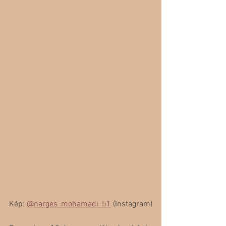
Kép: 
@narges_mohamadi_51
 (Instagram)