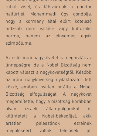
ruhát visel, és látszódnak a göndör 
hajfürtjei. Mohammadi úgy gondolja, 
hogy a kormány által előírt kötelező 
hidzsáb nem vallási- vagy kulturális 
norma, hanem az elnyomás egyik 
szimbóluma. 
Az oslói iráni nagykövetet is meghívták az 
ünnepségre, de a Nobel Bizottság nem 
kapott választ a nagykövetségtől. Később 
az iráni nagykövetség nyilaktozatot tett 
közzé, amiben nyíltan bírálta a Nobel 
Bizottság elfogultságát. A nagykövet 
megemlítette, hogy a bizottság korábban 
olyan izraeli állampolgárokat is 
kitüntetett a Nobel-békedíjjal, akik 
ártatlan palesztinok ezreinek 
megöléséért voltak felelősek pl. 