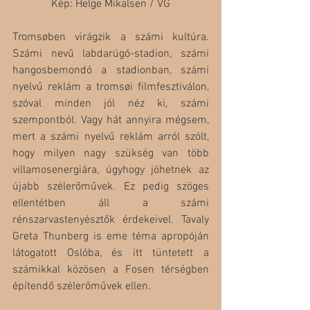
Kép: Helge Mikalsen / VG
Tromsøben virágzik a számi kultúra. 
Számi nevű labdarúgó-stadion, számi 
hangosbemondó a stadionban, számi 
nyelvű reklám a tromsøi filmfesztiválon, 
szóval minden jól néz ki, számi 
szempontból. Vagy hát annyira mégsem, 
mert a számi nyelvű reklám arról szólt, 
hogy milyen nagy szükség van több 
villamosenergiára, úgyhogy jöhetnek az 
újabb szélerőművek. Ez pedig szöges 
ellentétben áll a számi 
rénszarvastenyésztők érdekeivel. Tavaly 
Greta Thunberg is eme téma apropóján 
látogatott Oslóba, és itt tüntetett a 
számikkal közösen a Fosen térségben 
építendő szélerőművek ellen.