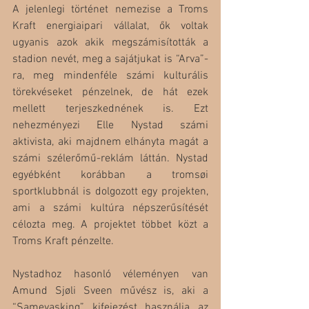
A jelenlegi történet nemezise a Troms 
Kraft energiaipari vállalat, ők voltak 
ugyanis azok akik megszámisították a 
stadion nevét, meg a sajátjukat is “Arva”-
ra, meg mindenféle számi kulturális 
törekvéseket pénzelnek, de hát ezek 
mellett terjeszkednének is. Ezt 
nehezményezi Elle Nystad számi 
aktivista, aki majdnem elhányta magát a 
számi szélerőmű-reklám láttán. Nystad 
egyébként korábban a tromsøi 
sportklubbnál is dolgozott egy projekten, 
ami a számi kultúra népszerűsítését 
célozta meg. A projektet többet közt a 
Troms Kraft pénzelte.
Nystadhoz hasonló véleményen van 
Amund Sjøli Sveen művész is, aki a 
“Samevasking” kifejezést használja az 