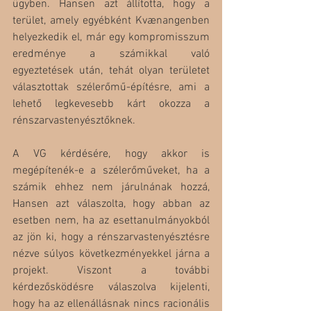
ügyben. Hansen azt állította, hogy a 
terület, amely egyébként Kvænangenben 
helyezkedik el, már egy kompromisszum 
eredménye a számikkal való 
egyeztetések után, tehát olyan területet 
választottak szélerőmű-építésre, ami a 
lehető legkevesebb kárt okozza a 
rénszarvastenyésztőknek. 
A VG kérdésére, hogy akkor is 
megépítenék-e a szélerőműveket, ha a 
számik ehhez nem járulnának hozzá, 
Hansen azt válaszolta, hogy abban az 
esetben nem, ha az esettanulmányokból 
az jön ki, hogy a rénszarvastenyésztésre 
nézve súlyos következményekkel járna a 
projekt. Viszont a további 
kérdezősködésre válaszolva kijelenti, 
hogy ha az ellenállásnak nincs racionális 