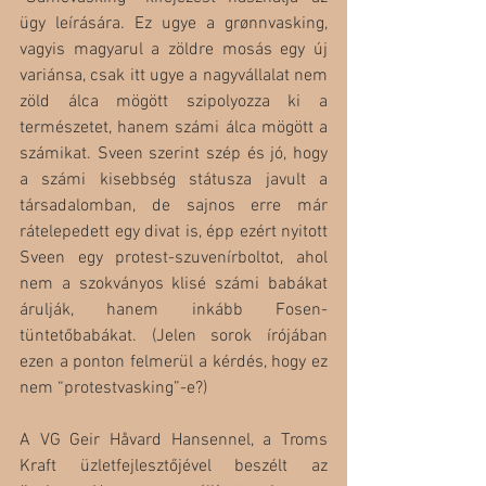
ügy leírására. Ez ugye a grønnvasking, 
vagyis magyarul a zöldre mosás egy új 
variánsa, csak itt ugye a nagyvállalat nem 
zöld álca mögött szipolyozza ki a 
természetet, hanem számi álca mögött a 
számikat. Sveen szerint szép és jó, hogy 
a számi kisebbség státusza javult a 
társadalomban, de sajnos erre már 
rátelepedett egy divat is, épp ezért nyitott 
Sveen egy protest-szuvenírboltot, ahol 
nem a szokványos klisé számi babákat 
árulják, hanem inkább Fosen-
tüntetőbabákat. (Jelen sorok írójában 
ezen a ponton felmerül a kérdés, hogy ez 
nem “protestvasking”-e?)
A VG Geir Håvard Hansennel, a Troms 
Kraft üzletfejlesztőjével beszélt az 